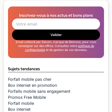
Inscrivez-vous à nos actus et bons plans
Valider
Email collecté par Edcom, marque de Bemove, pour vous
renseigner sur des offres. Consultez notre
politique de
confidentialité
et de gestion de vos données.
Sujets tendances
Forfait mobile pas cher
Box internet en promotion
Forfaits mobile sans engagement
Promos Free Mobile
Forfait mobile
Box internet