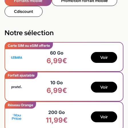
Forfaits mobile
Promotion forfait mobile
Cdiscount
Notre sélection
Carte SIM ou eSIM offerte
60 Go
Voir
6,99€
Forfait ajustable
10 Go
Voir
6,99€
Réseau Orange
200 Go
Voir
11,99€