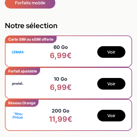
Forfaits mobile
Notre sélection
Carte SIM ou eSIM offerte
60 Go
Voir
6,99€
Forfait ajustable
10 Go
Voir
6,99€
Réseau Orange
200 Go
Voir
11,99€