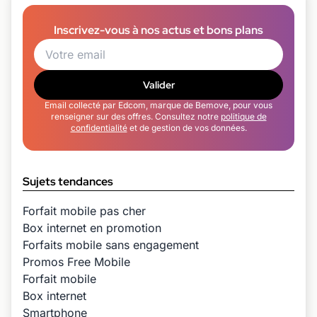
Inscrivez-vous à nos actus et bons plans
Valider
Email collecté par Edcom, marque de Bemove, pour vous
renseigner sur des offres. Consultez notre
politique de
confidentialité
et de gestion de vos données.
Sujets tendances
Forfait mobile pas cher
Box internet en promotion
Forfaits mobile sans engagement
Promos Free Mobile
Forfait mobile
Box internet
Smartphone