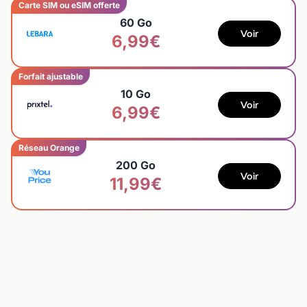
Carte SIM ou eSIM offerte
60 Go
Voir
6,99€
Forfait ajustable
10 Go
Voir
6,99€
Réseau Orange
200 Go
Voir
11,99€