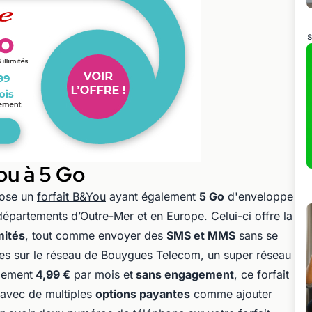
s
You à 5 Go
ose un
forfait B&You
ayant également
5 Go
d'enveloppe
départements d’Outre-Mer et en Europe. Celui-ci offre la
mités
, tout comme envoyer des
SMS et MMS
sans se
 êtes sur le réseau de Bouygues Telecom, un super réseau
ulement
4,99 €
par mois et
sans engagement
, ce forfait
 avec de multiples
options payantes
comme ajouter