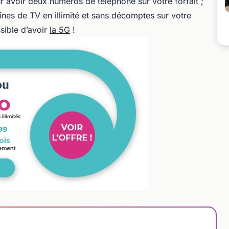
r avoir deux numéros de téléphone sur votre forfait ;
nes de TV en illimité et sans décomptes sur votre
sible d’avoir
la 5G
!