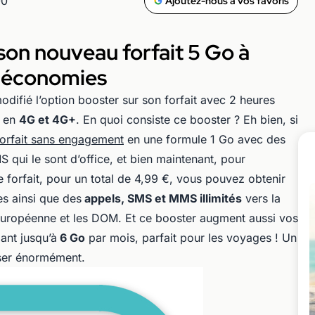
00
Ajoutez-nous à vos favoris
son nouveau forfait 5 Go à
s économies
odifié l’option booster sur son forfait avec 2 heures
s en
4G et 4G+
. En quoi consiste ce booster ? Eh bien, si
forfait sans engagement
en une formule 1 Go avec des
S qui le sont d’office, et bien maintenant, pour
 forfait, pour un total de 4,99 €, vous pouvez obtenir
s ainsi que des
appels, SMS et MMS illimités
vers la
 européenne et les DOM. Et ce booster augment aussi vos
ant jusqu’à
6 Go
par mois, parfait pour les voyages ! Un
ser énormément.