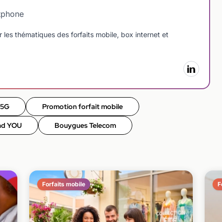
tphone
 les thématiques des forfaits mobile, box internet et
 5G
Promotion forfait mobile
nd YOU
Bouygues Telecom
Forfaits mobile
F