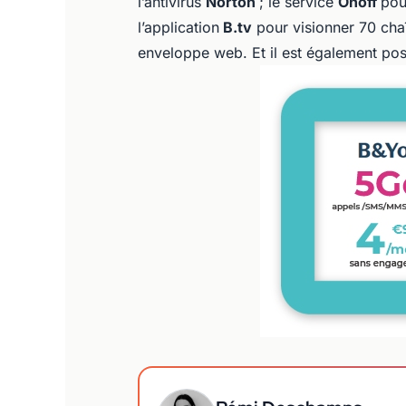
l’antivirus
Norton
; le service
Onoff
pou
l’application
B.tv
pour visionner 70 chaî
enveloppe web. Et il est également pos