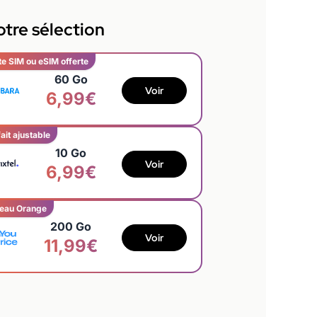
tre sélection
te SIM ou eSIM offerte
60 Go
Voir
6,99€
ait ajustable
10 Go
Voir
6,99€
eau Orange
200 Go
Voir
11,99€