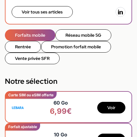
Voir tous ses articles
Forfaits mobile
Réseau mobile 5G
Rentrée
Promotion forfait mobile
Vente privée SFR
Notre sélection
Carte SIM ou eSIM offerte
60 Go
Voir
6,99€
Forfait ajustable
10 Go