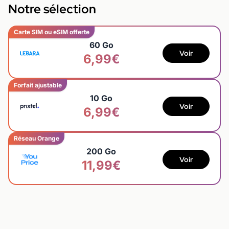
Notre sélection
Carte SIM ou eSIM offerte
60 Go
Voir
6,99€
Forfait ajustable
10 Go
Voir
6,99€
Réseau Orange
200 Go
Voir
11,99€