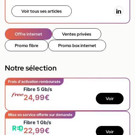
Voir tous ses articles
Offre internet
Ventes privées
Promo fibre
Promo box internet
Notre sélection
Frais d'activation remboursés
Fibre 5 Gb/s
24,99€
Voir
Mise en service offerte sur demande
Fibre 1 Gb/s
22,99€
Voir