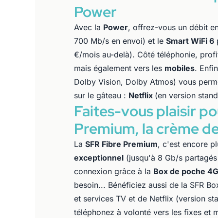
Power
Avec la
Power
, offrez-vous un débit e
700 Mb/s en envoi) et le
Smart WiFi 6
€/mois au-delà). Côté téléphonie, profit
mais également vers les
mobiles
. Enfi
Dolby Vision, Dolby Atmos) vous perm
sur le gâteau :
Netflix
(en version stan
Faites-vous plaisir p
Premium, la crème des
La
SFR Fibre Premium
, c'est encore p
exceptionnel
(jusqu'à 8 Gb/s partagés 
connexion grâce à la
Box de poche 4
besoin... Bénéficiez aussi de la SFR B
et services TV et de Netflix (version s
téléphonez à volonté vers les fixes et