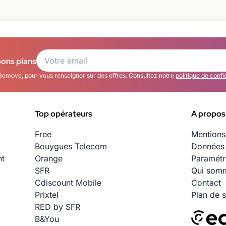
bons plans
Bemove, pour vous renseigner sur des offres. Consultez notre
politique de confi
Top opérateurs
A propos
Free
Mentions
Bouygues Telecom
Données 
nt
Orange
Paramétr
SFR
Qui somm
Cdiscount Mobile
Contact
Prixtel
Plan de s
RED by SFR
B&You