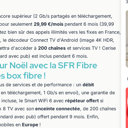
3
ncore supérieur (2 Gb/s partagés en téléchargement,
pour seulement
29,99 €/mois
pendant 6 mois (39,99
ez bien sûr des appels illimités vers les fixes en France,
n, le décodeur Connect TV d'Android (image 4K HDR,
ettra d'accéder à
200 chaînes
et services TV ! Cerise
dard avec pub) est inclus pendant 6 mois.
our Noël avec la SFR Fibre
 box fibre !
lus de services et de performance : un
débit
en téléchargement, 1 Gb/s en envoi), une garantie de
G
incluse, le Smart WiFi 6 avec
répéteur offert
si
ox 8 TV avec son
enceinte connectée
, de 200 chaînes
tandard avec pub) offert pendant 9 mois. Enfin,
 mobiles en
Europe
!