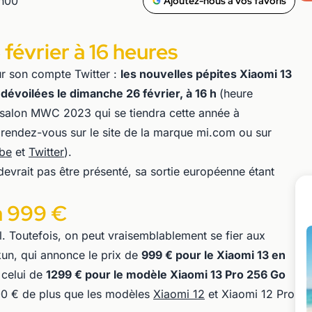
6h00
Ajoutez-nous à vos favoris
février à 16 heures
ur son compte Twitter :
les nouvelles pépites Xiaomi 13
 dévoilées le dimanche 26 février, à 16 h
(heure
du salon MWC 2023 qui se tiendra cette année à
 rendez-vous sur le site de la marque mi.com ou sur
be
et
Twitter
).
devrait pas être présenté, sa sortie européenne étant
à 999 €
ciel. Toutefois, on peut vraisemblablement se fier aux
kun, qui annonce le prix de
999 € pour le Xiaomi 13 en
 celui de
1299 € pour le modèle Xiaomi 13 Pro 256 Go
200 € de plus que les modèles
Xiaomi 12
et Xiaomi 12 Pro