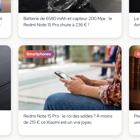
mi
Batterie de 6580 mAh et capteur 200 Mpx : le
Le 
s
Redmi Note 15 Pro chute à 236 € !
Am
Smartphones
S
Redmi Note 15 Pro : le roi des soldes ? À moins
Po
de 215 € ce Xiaomi est un vrai joyau
un