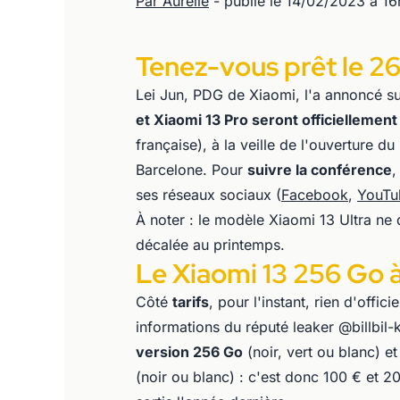
Par Aurélie
- publié le 14/02/2023 à 1
Tenez-vous prêt le 26 
Lei Jun, PDG de Xiaomi, l'a annoncé s
et Xiaomi 13 Pro seront officiellement
française), à la veille de l'ouverture 
Barcelone. Pour
suivre la conférence
,
ses réseaux sociaux (
Facebook
,
YouTu
À noter : le modèle Xiaomi 13 Ultra ne 
décalée au printemps.
Le Xiaomi 13 256 Go 
Côté
tarifs
, pour l'instant, rien d'offi
informations du réputé leaker @billbil-
version 256 Go
(noir, vert ou blanc) et
(noir ou blanc) : c'est donc 100 € et 