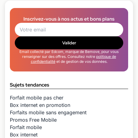
Inscrivez-vous à nos actus et bons plans
Valider
Email collecté par Edcom, marque de Bemove, pour vous
renseigner sur des offres. Consultez notre
politique de
confidentialité
et de gestion de vos données.
Sujets tendances
Forfait mobile pas cher
Box internet en promotion
Forfaits mobile sans engagement
Promos Free Mobile
Forfait mobile
Box internet