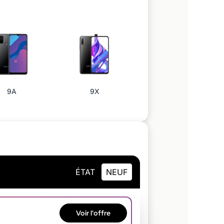
9A
9X
ÉTAT
NEUF
Voir
l'offre