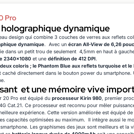
0 Pro
 holographique dynamique
au design qui combine 3 couches de verres aux reflets col
aphique dynamique
. Avec un
écran All-View de 6,26 pou
e dans un petit trou de seulement 4,5mm en haut à gauche. 
de 2340x1080
et une
définition de 412 DPI
.
deux coloris ; le Phantom Blue aux reflets turquoise et le
t caché directement dans le bouton power du smartphone.
ne.
sant et une mémoire vive impor
 20 Pro est équipé du
processeur Kirin 980
, premier pro
4G Cat.21. Ce processeur est reconnu pour mêler puissance e
illeure expérience. Cette version améliorée est équipé d
des capacités optimisées au maximum. Il intègre aussi le m
martphone. Les graphismes des jeux sont meilleurs et la vit