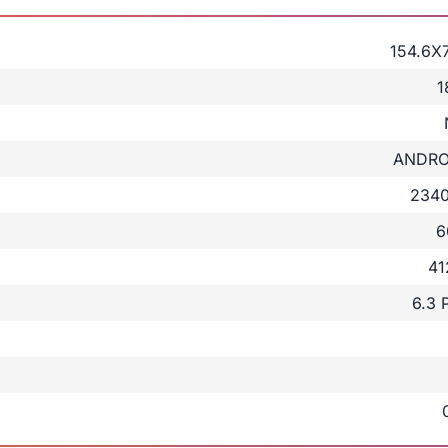
154.6X
1
ANDROI
2340
6
41
6.3