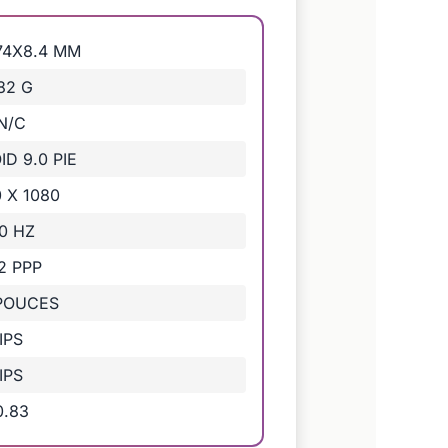
74X8.4 MM
82 G
N/C
D 9.0 PIE
 X 1080
0 HZ
2 PPP
 POUCES
IPS
IPS
0.83