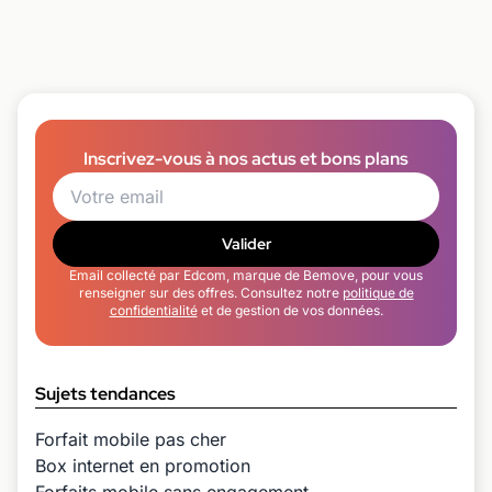
Inscrivez-vous à nos actus et bons plans
Valider
Email collecté par Edcom, marque de Bemove, pour vous
renseigner sur des offres. Consultez notre
politique de
confidentialité
et de gestion de vos données.
Sujets tendances
Forfait mobile pas cher
Box internet en promotion
Forfaits mobile sans engagement