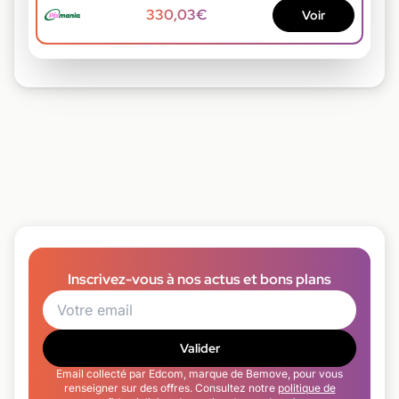
330,03€
Voir
Inscrivez-vous à nos actus et bons plans
Valider
Email collecté par Edcom, marque de Bemove, pour vous
renseigner sur des offres. Consultez notre
politique de