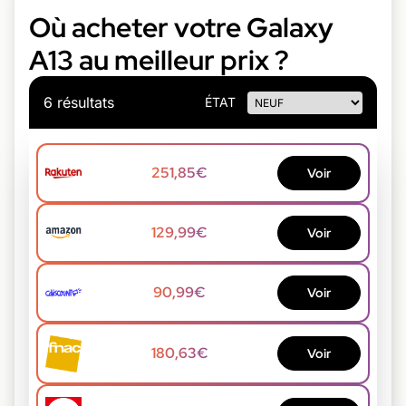
Où acheter votre Galaxy
A13 au meilleur prix ?
6 résultats
ÉTAT
251,85€
Voir
129,99€
Voir
90,99€
Voir
180,63€
Voir