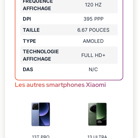
FRÉQUENCE
120 HZ
AFFICHAGE
DPI
395 PPP
TAILLE
6.67 POUCES
TYPE
AMOLED
TECHNOLOGIE
FULL HD+
AFFICHAGE
DAS
N/C
Les autres smartphones Xiaomi
13T PRO
13 ULTRA