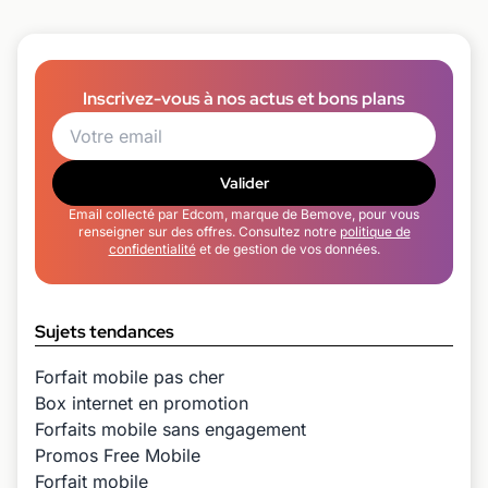
Inscrivez-vous à nos actus et bons plans
Valider
Email collecté par Edcom, marque de Bemove, pour vous
renseigner sur des offres. Consultez notre
politique de
confidentialité
et de gestion de vos données.
Sujets tendances
Forfait mobile pas cher
Box internet en promotion
Forfaits mobile sans engagement
Promos Free Mobile
Forfait mobile