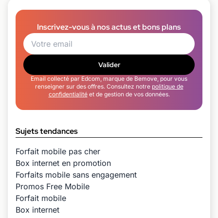
Inscrivez-vous à nos actus et bons plans
Valider
Email collecté par Edcom, marque de Bemove, pour vous
renseigner sur des offres. Consultez notre
politique de
confidentialité
et de gestion de vos données.
Sujets tendances
Forfait mobile pas cher
Box internet en promotion
Forfaits mobile sans engagement
Promos Free Mobile
Forfait mobile
Box internet