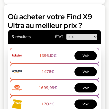
Où acheter votre Find X9
Ultra au meilleur prix ?
5 résultats
ÉTAT
1 396,10€
Voir
1 478€
Voir
1 699,99€
Voir
1 702€
Voir