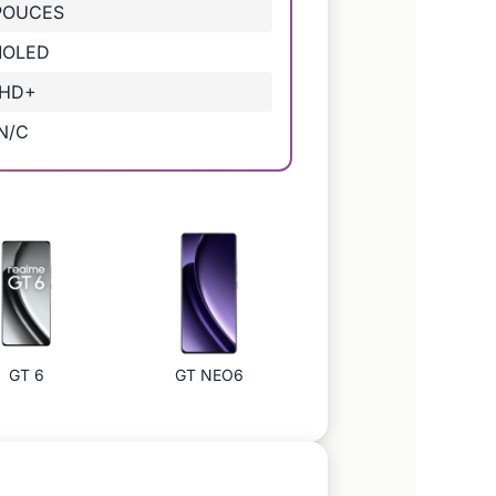
 POUCES
OLED
HD+
N/C
GT 6
GT NEO6