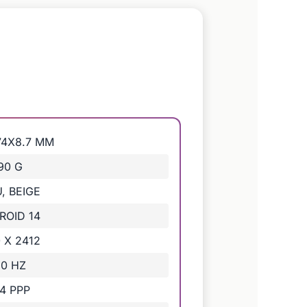
74X8.7 MM
90 G
, BEIGE
ROID 14
 X 2412
20 HZ
4 PPP