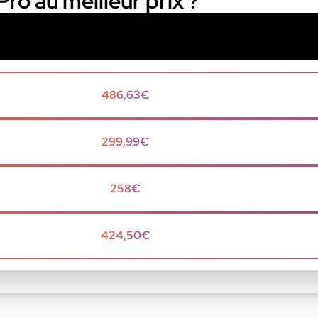
Pro au meilleur prix ?
486,63€
299,99€
258€
424,50€