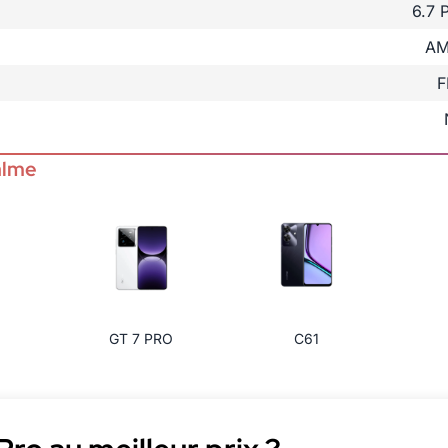
6.7
AM
F
alme
GT 7 PRO
C61