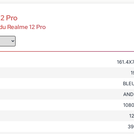
12 Pro
du Realme 12 Pro
161.4X
1
BLEU
AND
1080
1
39