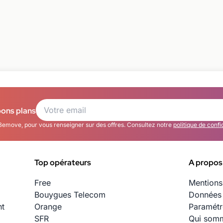
bons plans
Bemove, pour vous renseigner sur des offres. Consultez notre
politique de confi
Top opérateurs
A propos
Free
Mentions
Bouygues Telecom
Données 
nt
Orange
Paramétr
SFR
Qui somm