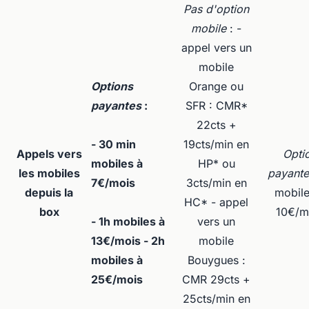
Pas d'option
mobile
: -
appel vers un
mobile
Options
Orange ou
payantes
:
SFR : CMR*
22cts +
- 30 min
19cts/min en
Appels vers
Opti
mobiles à
HP* ou
les mobiles
payante
7€/mois
3cts/min en
depuis la
mobile
HC* - appel
box
10€/m
- 1h mobiles à
vers un
13€/mois - 2h
mobile
mobiles à
Bouygues :
25€/mois
CMR 29cts +
25cts/min en