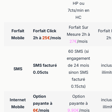
HP ou
7cts/min en
HC
Forfait Sur
Forfait
Forfait Click
Forfait
Mesure 2h à
Mobile
2h à
25€
/mois
2h
27€
/mois
60 SMS (si
engagement
SMS facturé
de 24 mois
inclus
SMS
0.05cts
sinon SMS
illimi
facturé
0.15cts)
Option
Option
Internet
inclus
payante à
payante à
Mobile
illimi
6€
/mois
9.90€
/mois