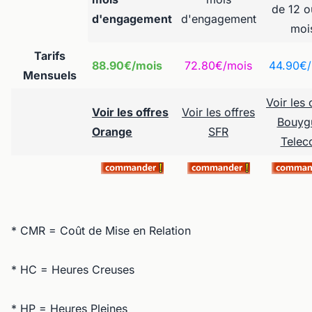
de 12 o
d'engagement
d'engagement
moi
Tarifs
88.90€/mois
72.80€/mois
44.90€/
Mensuels
Voir les 
Voir les offres
Voir les offres
Bouyg
Orange
SFR
Tele
* CMR = Coût de Mise en Relation
* HC = Heures Creuses
* HP = Heures Pleines