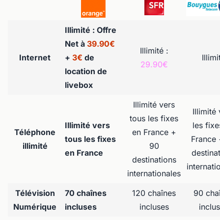
Illimité : Offre
Net à
39.90€
Illimité :
Internet
+
3€
de
Illimi
29.90€
location de
livebox
Illimité vers
Illimité
tous les fixes
Illimité vers
les fix
Téléphone
en France +
tous les fixes
France 
illimité
90
en France
destina
destinations
internati
internationales
Télévision
70 chaînes
120 chaînes
90 cha
Numérique
incluses
incluses
inclu