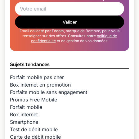
Valider
Email collecté par Edcom, marque de Bemove, pour vous
renseigner sur des offres. Consultez notre
politique de
confidentialité
et de gestion de vos données.
Sujets tendances
Forfait mobile pas cher
Box internet en promotion
Forfaits mobile sans engagement
Promos Free Mobile
Forfait mobile
Box internet
Smartphone
Test de débit mobile
Carte de débit mobile