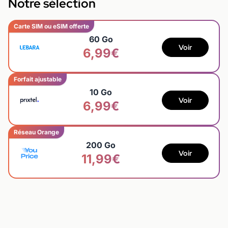
Notre sélection
Carte SIM ou eSIM offerte
60 Go
Voir
6,99€
Forfait ajustable
10 Go
Voir
6,99€
Réseau Orange
200 Go
Voir
11,99€