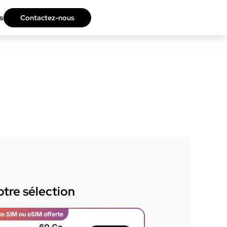
s
Contactez-nous
tre sélection
te SIM ou eSIM offerte