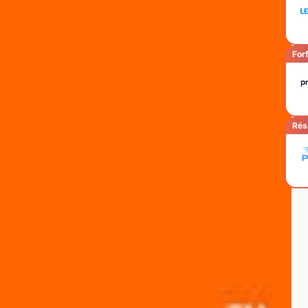
Forf
Rés