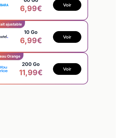
60 Go
Voir
6,99€
ait ajustable
10 Go
Voir
6,99€
eau Orange
200 Go
Voir
11,99€