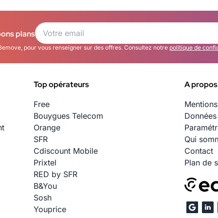
bons plans
Bemove, pour vous renseigner sur des offres. Consultez notre
politique de confi
Top opérateurs
A propos
Free
Mentions
Bouygues Telecom
Données 
nt
Orange
Paramétr
SFR
Qui somm
Cdiscount Mobile
Contact
Prixtel
Plan de s
RED by SFR
B&You
Sosh
Youprice