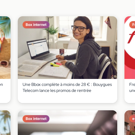
Box internet
F
en
Une Bbox complète à moins de 28 € : Bouygues
Fr
Telecom lance les promos de rentrée
un
Box internet
e