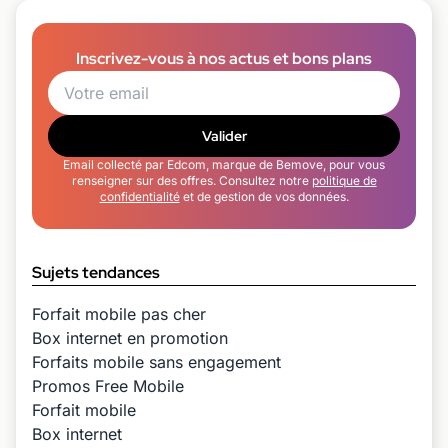
Inscrivez-vous à nos actus et bons plans
Valider
Email collecté par Edcom, marque de Bemove, pour vous
renseigner sur des offres. Consultez notre
politique de
confidentialité
et de gestion de vos données.
Sujets tendances
Forfait mobile pas cher
Box internet en promotion
Forfaits mobile sans engagement
Promos Free Mobile
Forfait mobile
Box internet