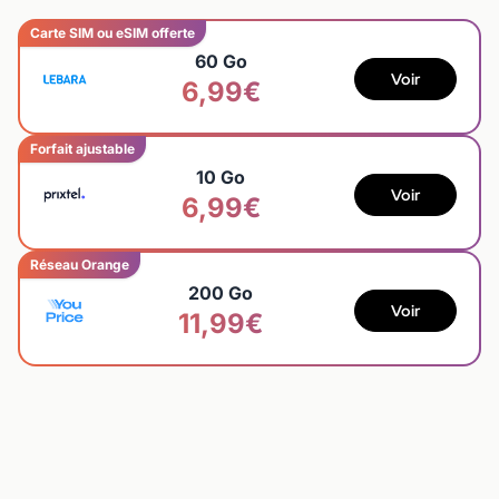
Carte SIM ou eSIM offerte
60 Go
Voir
6,99€
Forfait ajustable
10 Go
Voir
6,99€
Réseau Orange
200 Go
Voir
11,99€