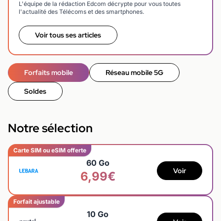
L'équipe de la rédaction Edcom décrypte pour vous toutes
l'actualité des Télécoms et des smartphones.
Voir tous ses articles
Forfaits mobile
Réseau mobile 5G
Soldes
Notre sélection
Carte SIM ou eSIM offerte
60 Go
Voir
6,99€
Forfait ajustable
10 Go