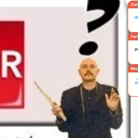
Car
Forf
Rés