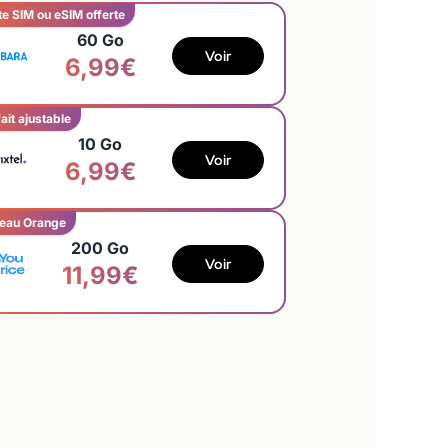
te SIM ou eSIM offerte
60 Go
Voir
6,99€
ait ajustable
10 Go
Voir
6,99€
eau Orange
200 Go
Voir
11,99€