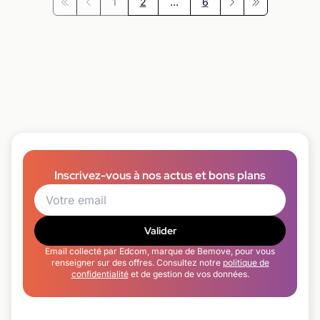
1
2
...
6
Première page
Précédent
Suivant
Dernière page
Inscrivez-vous à nos actus et bons plans
Valider
Email collecté par Edcom, marque de Bemove, pour vous
renseigner sur des offres. Consultez notre
politique de
confidentialité
et de gestion de vos données.