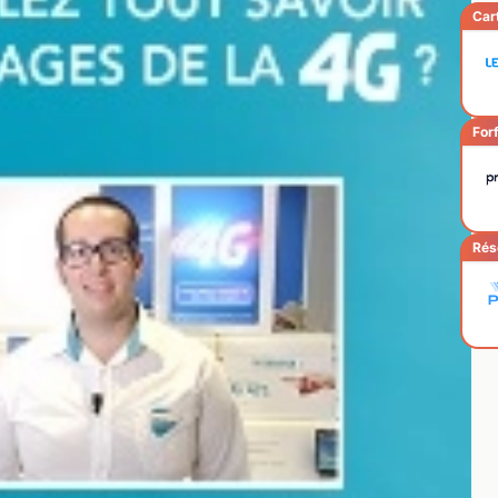
Car
Forf
Rés