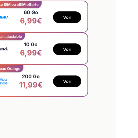
te SIM ou eSIM offerte
60 Go
Voir
6,99€
ait ajustable
10 Go
Voir
6,99€
eau Orange
200 Go
Voir
11,99€