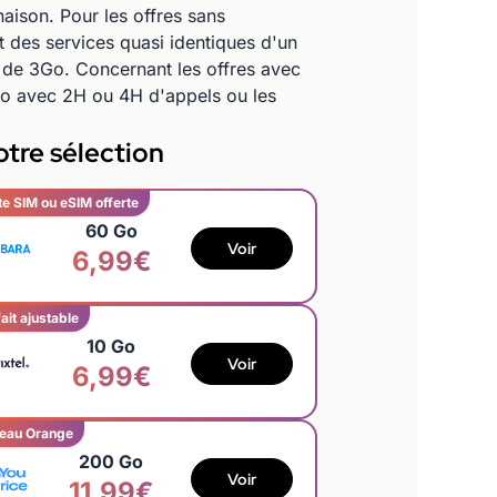
naison. Pour les offres sans
t des services quasi identiques d'un
t de 3Go. Concernant les offres avec
Go avec 2H ou 4H d'appels ou les
tre sélection
te SIM ou eSIM offerte
60 Go
Voir
6,99€
ait ajustable
10 Go
Voir
6,99€
eau Orange
200 Go
Voir
11,99€