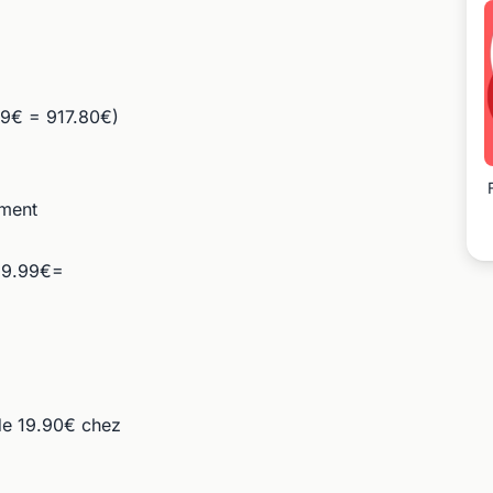
79€ = 917.80€)
ement
629.99€=
 de 19.90€ chez