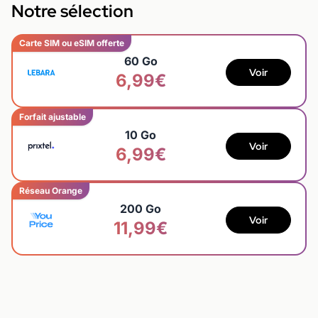
Notre sélection
Carte SIM ou eSIM offerte
60 Go
Voir
6,99€
Forfait ajustable
10 Go
Voir
6,99€
Réseau Orange
200 Go
Voir
11,99€