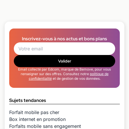
Inscrivez-vous à nos actus et bons plans
Valider
Email collecté par Edcom, marque de Bemove, pour vous
renseigner sur des offres. Consultez notre
politique de
confidentialité
et de gestion de vos données.
Sujets tendances
Forfait mobile pas cher
Box internet en promotion
Forfaits mobile sans engagement