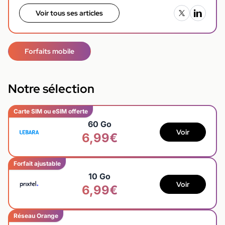
Voir tous ses articles
Forfaits mobile
Notre sélection
Carte SIM ou eSIM offerte
60 Go
Voir
6,99€
Forfait ajustable
10 Go
Voir
6,99€
Réseau Orange