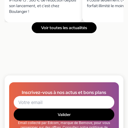
iPhone 15 : 380 € de réduction depuis
Il coûte seulement 1,49 
son lancement, et c'est chez
forfait illimité le moins 
Boulanger !
Voir toutes les actualités
Inscrivez-vous à nos actus et bons plans
Valider
Email collecté par Edcom, marque de Bemove, pour vous
renseigner sur des offres. Consultez notre
politique de