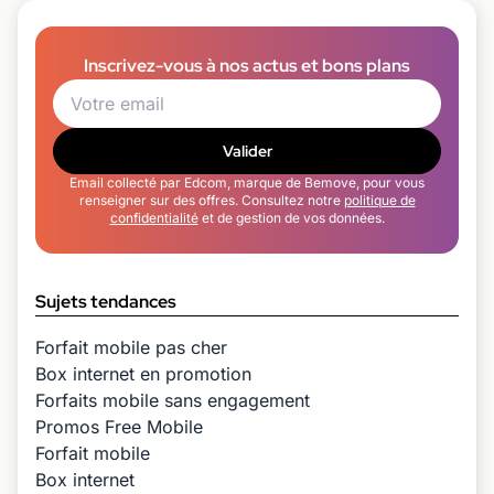
Inscrivez-vous à nos actus et bons plans
Valider
Email collecté par Edcom, marque de Bemove, pour vous
renseigner sur des offres. Consultez notre
politique de
confidentialité
et de gestion de vos données.
Sujets tendances
Forfait mobile pas cher
Box internet en promotion
Forfaits mobile sans engagement
Promos Free Mobile
Forfait mobile
Box internet