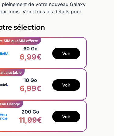
er pleinement de votre nouveau Galaxy
r mois. Voici tous les détails pour
tre sélection
te SIM ou eSIM offerte
60 Go
Voir
6,99€
ait ajustable
10 Go
Voir
6,99€
eau Orange
200 Go
Voir
11,99€