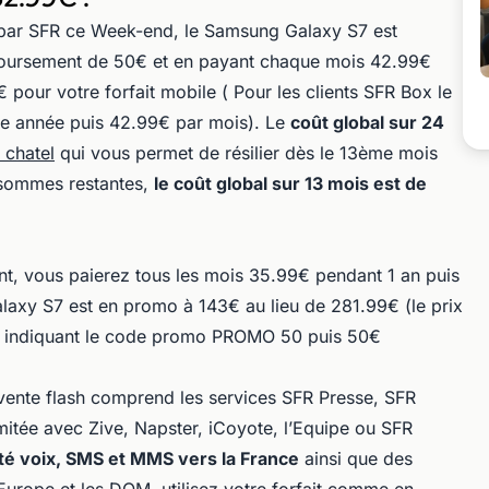
 par SFR ce Week-end, le Samsung Galaxy S7 est
mboursement de 50€ et en payant chaque mois 42.99€
pour votre forfait mobile ( Pour les clients SFR Box le
re année puis 42.99€ par mois). Le
coût global sur 24
i chatel
qui vous permet de résilier dès le 13ème mois
 sommes restantes,
le coût global sur 13 mois est de
t, vous paierez tous les mois 35.99€ pendant 1 an puis
alaxy S7 est en promo à 143€ au lieu de 281.99€ (le prix
n indiquant le code promo PROMO 50 puis 50€
vente flash comprend les services SFR Presse, SFR
mitée avec Zive, Napster, iCoyote, l’Equipe ou SFR
mité voix, SMS et MMS vers la France
ainsi que des