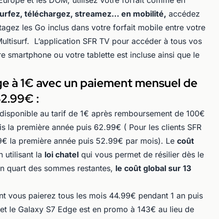
’Europe et les DOM, utilisez votre forfait comme en
urfez, téléchargez, streamez… en mobilité,
accédez
tagez les Go inclus dans votre forfait mobile entre votre
ltisurf. L’application SFR TV pour accéder à tous vos
 smartphone ou votre tablette est incluse ainsi que le
e à 1€ avec un paiement mensuel de
62.99€ :
 disponible au tarif de 1€ après remboursement de 100€
 la première année puis 62.99€ ( Pour les clients SFR
99€ la première année puis 52.99€ par mois). Le
coût
n utilisant la
loi chatel
qui vous permet de résilier dès le
n quart des sommes restantes,
le coût global sur 13
t vous paierez tous les mois 44.99€ pendant 1 an puis
 et le Galaxy S7 Edge est en promo à 143€ au lieu de