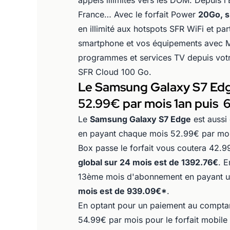
appels illimités vers les DOM. Depuis l
France… Avec le forfait Power
20Go, s
en illimité aux hotspots SFR WiFi et par
smartphone et vos équipements avec Mu
programmes et services TV depuis votre
SFR Cloud 100 Go.
Le Samsung Galaxy S7 Edg
52.99€ par mois 1an puis 
Le
Samsung Galaxy S7 Edge
est aussi
en payant chaque mois 52.99€ par mois
Box passe le forfait vous coutera 42.
global sur 24 mois est de 1392.76€
. E
13ème mois d'abonnement en payant u
mois est de 939.09€*
.
En optant pour un paiement au comptan
54.99€ par mois pour le forfait mobile