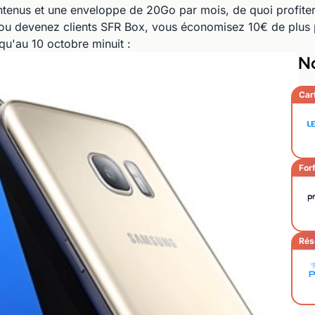
contenus et une enveloppe de 20Go par mois, de quoi profit
 ou devenez clients SFR Box, vous économisez 10€ de plus pa
squ'au 10 octobre minuit :
No
Car
Forf
Rés