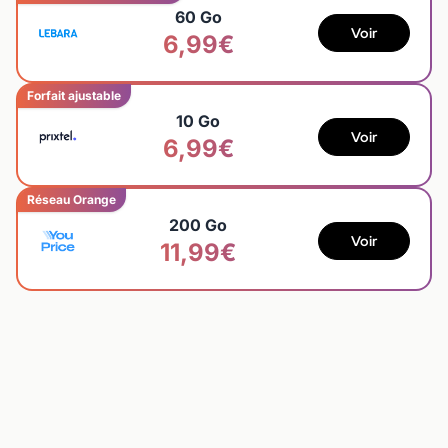
60 Go
Voir
6,99€
Forfait ajustable
10 Go
Voir
6,99€
Réseau Orange
200 Go
Voir
11,99€