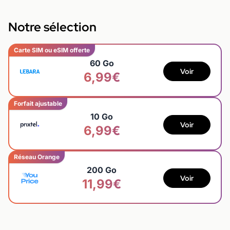
Notre sélection
Carte SIM ou eSIM offerte
60 Go
Voir
6,99€
Forfait ajustable
10 Go
Voir
6,99€
Réseau Orange
200 Go
Voir
11,99€