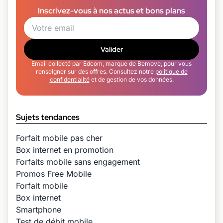
Inscrivez-vous à nos actus et bons plans
Valider
Email collecté par Edcom, marque de Bemove, pour vous
renseigner sur des offres. Consultez notre
politique de
confidentialité
et de gestion de vos données.
Sujets tendances
Forfait mobile pas cher
Box internet en promotion
Forfaits mobile sans engagement
Promos Free Mobile
Forfait mobile
Box internet
Smartphone
Test de débit mobile