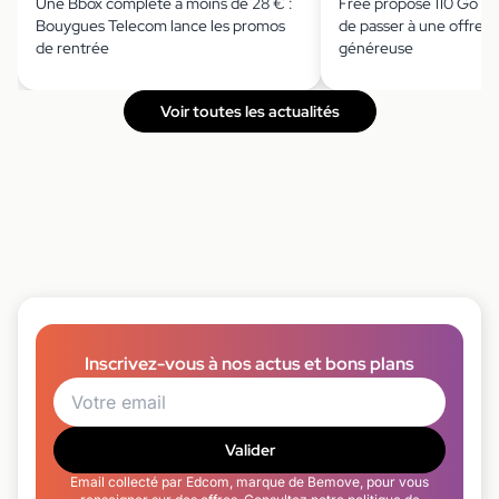
Une Bbox complète à moins de 28 € :
Free propose 110 Go à 
Bouygues Telecom lance les promos
de passer à une offre 
de rentrée
généreuse
Voir toutes les actualités
Inscrivez-vous à nos actus et bons plans
Valider
Email collecté par Edcom, marque de Bemove, pour vous