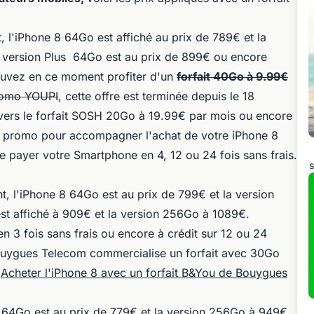
l'iPhone 8 64Go est affiché au prix de 789€ et la
 version Plus 64Go est au prix de 899€ ou encore
uvez en ce moment profiter d'un
forfait 40Go à 9.99€
romo YOUPI
, cette offre est terminée depuis le 18
vers le forfait SOSH 20Go à 19.99€ par mois ou encore
s promo pour accompagner l'achat de votre iPhone 8
 payer votre Smartphone en 4, 12 ou 24 fois sans frais.
s
 l'iPhone 8 64Go est au prix de 799€ et la version
t affiché à 909€ et la version 256Go à 1089€.
n 3 fois sans frais ou encore à crédit sur 12 ou 24
Bouygues Telecom commercialise un forfait avec 30Go
.
Acheter l'iPhone 8 avec un forfait B&You de Bouygues
8 64Go est au prix de 779€ et la version 256Go à 949€.