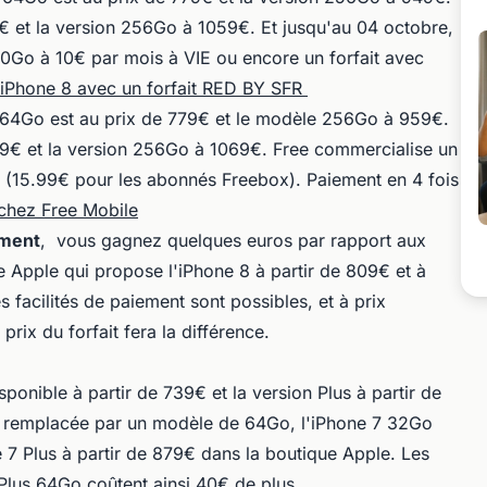
€ et la version 256Go à 1059€. Et jusqu'au 04 octobre,
30Go à 10€ par mois à VIE ou encore un forfait avec
'iPhone 8 avec un forfait RED BY SFR
 8 64Go est au prix de 779€ et le modèle 256Go à 959€.
89€ et la version 256Go à 1069€. Free commercialise un
is (15.99€ pour les abonnés Freebox). Paiement en 4 fois
chez Free Mobile
ement
, vous gagnez quelques euros par rapport aux
e Apple qui propose l'iPhone 8 à partir de 809€ et à
 facilités de paiement sont possibles, et à prix
prix du forfait fera la différence.
ponible à partir de 739€ et la version Plus à partir de
 remplacée par un modèle de 64Go, l'iPhone 7 32Go
ne 7 Plus à partir de 879€ dans la boutique Apple. Les
Plus 64Go coûtent ainsi 40€ de plus.