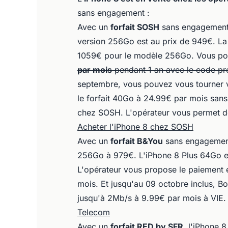
sans engagement :
Avec un
forfait SOSH
sans engagement, 
version 256Go est au prix de 949€. La
1059€ pour le modèle 256Go. Vous po
par mois
pendant 1 an avec le code p
septembre, vous pouvez vous tourner 
le forfait 40Go à 24.99€ par mois san
chez SOSH. L'opérateur vous permet de
Acheter l'iPhone 8 chez SOSH
Avec un
forfait B&You
sans engagement,
256Go à 979€. L'iPhone 8 Plus 64Go es
L'opérateur vous propose le paiement e
mois. Et jusqu'au 09 octobre inclus, 
jusqu'à 2Mb/s à 9.99€ par mois à VIE
Telecom
Avec un
forfait RED by SFR
, l'iPhone 