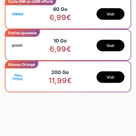
Carte SIM ou eSIM offerte
60 Go
Voir
6,99€
Forfait ajustable
10 Go
Voir
6,99€
Réseau Orange
200 Go
Voir
11,99€