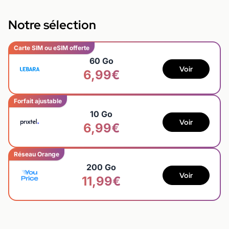
Notre sélection
Carte SIM ou eSIM offerte
60 Go
Voir
6,99€
Forfait ajustable
10 Go
Voir
6,99€
Réseau Orange
200 Go
Voir
11,99€