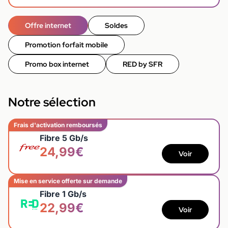
Offre internet
Soldes
Promotion forfait mobile
Promo box internet
RED by SFR
Notre sélection
Frais d'activation remboursés
Fibre 5 Gb/s
24,99€
Voir
Mise en service offerte sur demande
Fibre 1 Gb/s
22,99€
Voir