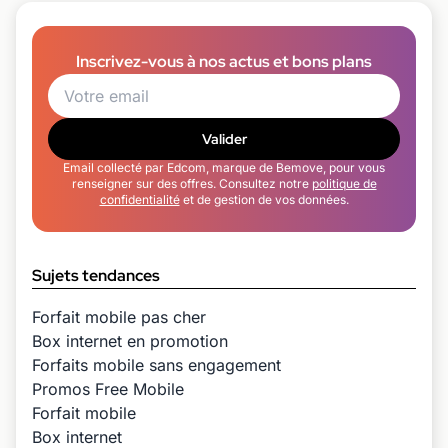
Inscrivez-vous à nos actus et bons plans
Valider
Email collecté par Edcom, marque de Bemove, pour vous
renseigner sur des offres. Consultez notre
politique de
confidentialité
et de gestion de vos données.
Sujets tendances
Forfait mobile pas cher
Box internet en promotion
Forfaits mobile sans engagement
Promos Free Mobile
Forfait mobile
Box internet