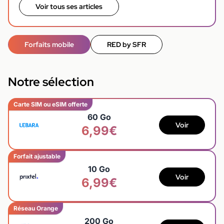
Voir tous ses articles
Forfaits mobile
RED by SFR
Notre sélection
Carte SIM ou eSIM offerte
60 Go
Voir
6,99€
Forfait ajustable
10 Go
Voir
6,99€
Réseau Orange
200 Go