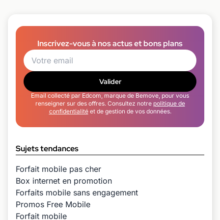
Inscrivez-vous à nos actus et bons plans
Valider
Email collecté par Edcom, marque de Bemove, pour vous
renseigner sur des offres. Consultez notre
politique de
confidentialité
et de gestion de vos données.
Sujets tendances
Forfait mobile pas cher
Box internet en promotion
Forfaits mobile sans engagement
Promos Free Mobile
Forfait mobile