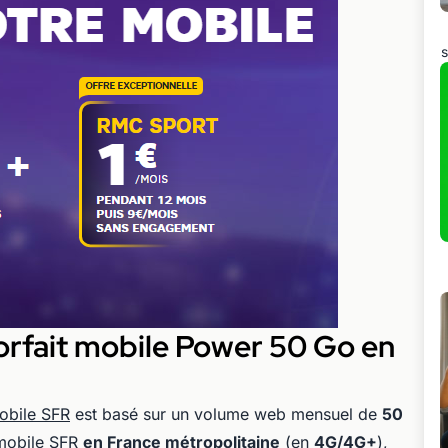
s
forfait mobile Power 50 Go en
mobile SFR
est basé sur un volume web mensuel de
50
 mobile SFR
en France métropolitaine
(en
4G/4G+
),