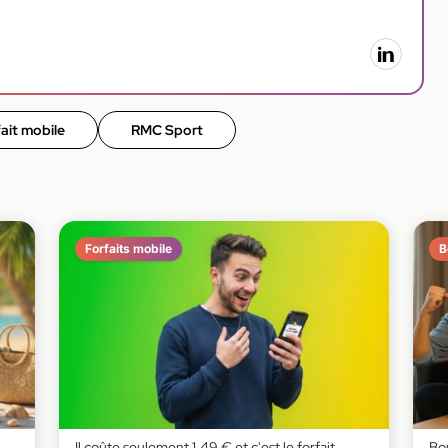
ait mobile
RMC Sport
Forfaits mobile
B
Il coûte seulement 1,49 € et c'est le forfait
Bou