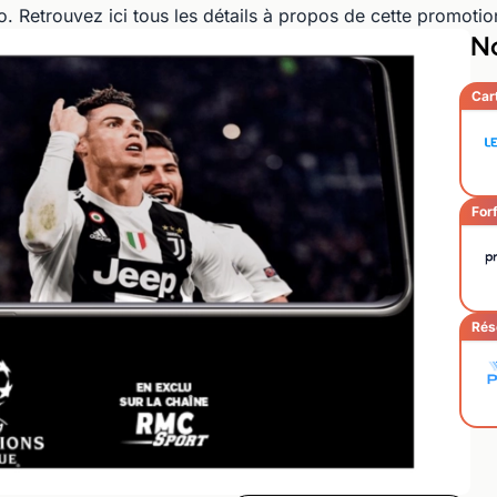
. Retrouvez ici tous les détails à propos de cette promotio
No
Car
Forf
Rés