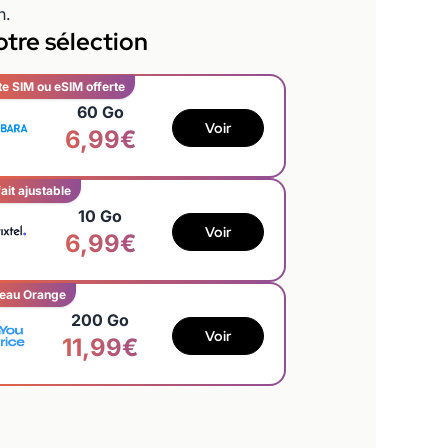
n.
tre sélection
te SIM ou eSIM offerte
60 Go
Voir
6,99€
ait ajustable
10 Go
Voir
6,99€
eau Orange
200 Go
Voir
11,99€