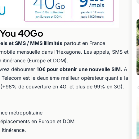
B&You 40Go
els et SMS / MMS illimités
partout en France
 mobile mensuelle dans l’Hexagone. Les appels, SMS et
n itinérance (Europe et DOM).
devrez débourser
10€ pour obtenir une nouvelle SIM.
A
 Telecom est le deuxième meilleur opérateur quant à la
P (+98% de couverture en 4G, et plus de 99% en 3G).
nce métropolitaine
s déplacements en Europe et DOM
itinérance.