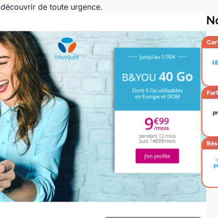
 découvrir de toute urgence.
No
Car
Forf
Rés