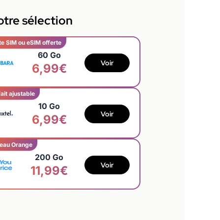
tre sélection
te SIM ou eSIM offerte
60 Go
Voir
6,99€
ait ajustable
10 Go
Voir
6,99€
eau Orange
200 Go
Voir
11,99€