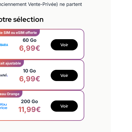
anciennement Vente-Privée) ne partent
tre sélection
te SIM ou eSIM offerte
60 Go
Voir
6,99€
ait ajustable
10 Go
Voir
6,99€
eau Orange
200 Go
Voir
11,99€