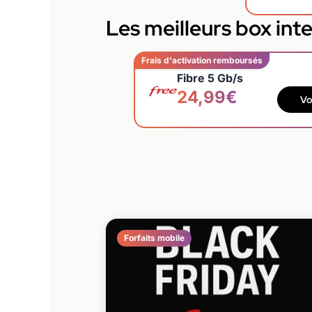
Les meilleurs box int
Frais d'activation remboursés
Fibre 5 Gb/s
24,99€
Vo
Forfaits mobile