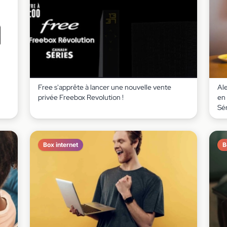
Free s'apprête à lancer une nouvelle vente
Al
+
privée Freebox Revolution !
en
Sér
Box internet
B