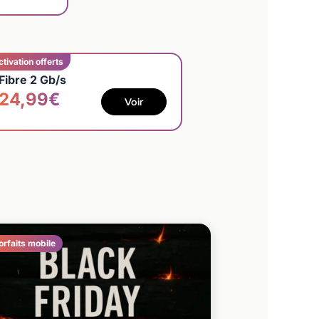
ctivation offerts
Fibre 2 Gb/s
24,99€
Voir
orfaits mobile