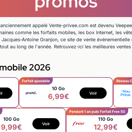
promos
e anciennement appelé Vente-privee.com est devenu Veepee.
aines comme les forfaits mobiles, les box Internet, les vête
 Jacques-Antoine Granjon, ce site de vente événementielle 
tout au long de l'année. Retrouvez-ici les meilleures vente
s mobile 2026
Forfait ajustable
Réseau 
10 Go
ir
Voir
6,99€
Pendant 1 an puis Forfait Free 5G
100 Go
110 Go
Voir
9,99€
12,99€