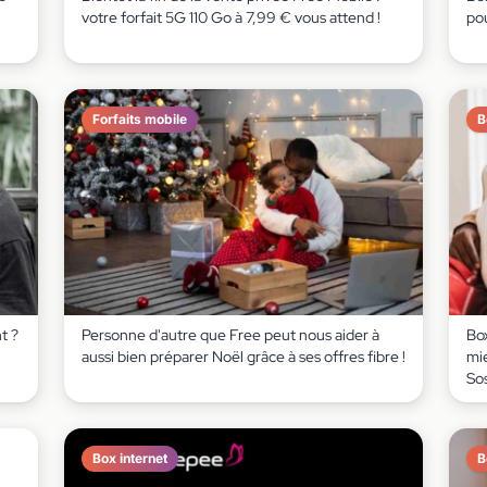
votre forfait 5G 110 Go à 7,99 € vous attend !
pou
Forfaits mobile
B
t ?
Personne d'autre que Free peut nous aider à
Box
aussi bien préparer Noël grâce à ses offres fibre !
mie
So
Box internet
B