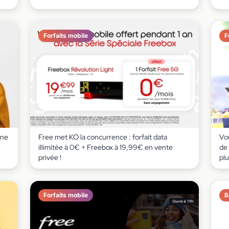
Forfaits mobile
F
une
Free met KO la concurrence : forfait data
Vou
illimitée à 0€ + Freebox à 19,99€ en vente
de 
privée !
pl
Forfaits mobile
B