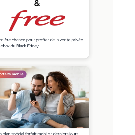
rnière chance pour profter de la vente privée
eebox du Black Friday
orfaits mobile
 plan spécial forfait mobile : derniers jours