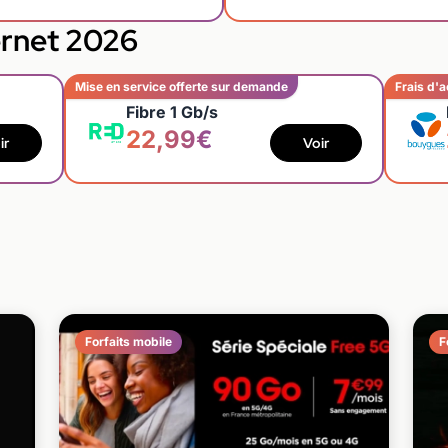
ernet 2026
Mise en service offerte sur demande
Frais d'a
Fibre 1 Gb/s
22,99€
ir
Voir
Forfaits mobile
F