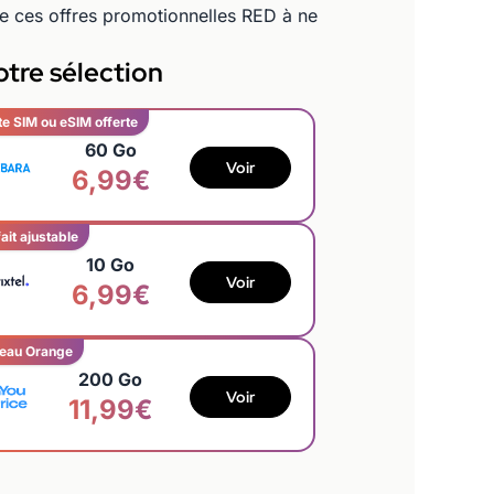
e ces offres promotionnelles RED à ne
tre sélection
te SIM ou eSIM offerte
60 Go
Voir
6,99€
ait ajustable
10 Go
Voir
6,99€
eau Orange
200 Go
Voir
11,99€