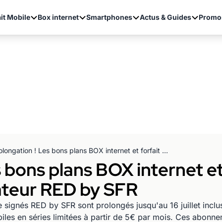
it Mobile
Box internet
Smartphones
Actus & Guides
Promo
Prolongation ! Les bons plans BOX internet et forfait mobile à bas prix de l'opérateur RED by SFR
 bons plans BOX internet et
rateur RED by SFR
le signés RED by SFR sont prolongés jusqu'au 16 juillet incl
obiles en séries limitées à partir de 5€ par mois. Ces abon