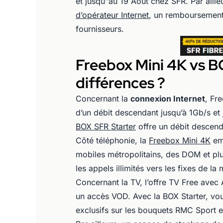
et jusqu’’au 19 Août chez SFR. Par aill
d’opérateur Internet
, un remboursement
fournisseurs.
Freebox Mini 4K vs BO
différences ?
Concernant la
connexion Internet
, Fr
d’un débit descendant jusqu’à 1Gb/s et
BOX SFR Starter
offre un débit descen
Côté téléphonie, la
Freebox Mini 4K
emb
mobiles métropolitains, des DOM et plu
les appels illimités vers les fixes de la
Concernant la TV, l’offre TV Free avec
un accès VOD. Avec la BOX Starter, vo
exclusifs sur les bouquets RMC Sport e