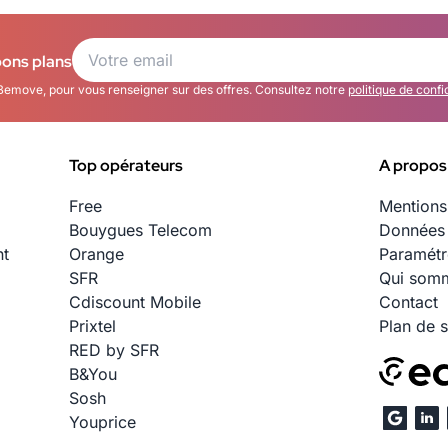
bons plans
Bemove, pour vous renseigner sur des offres. Consultez notre
politique de confi
Top opérateurs
A propos
Free
Mentions
Bouygues Telecom
Données 
nt
Orange
Paramétr
SFR
Qui somm
Cdiscount Mobile
Contact
Prixtel
Plan de s
RED by SFR
B&You
Sosh
Youprice