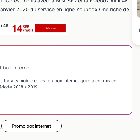
 10Go est inclus avec la BOX SFR et la Freebox mini 4K
 janvier 2020 du service en ligne Youboox One riche de
t box internet
rs forfaits mobile et les top box internet qui étaient mis en
ériode 2018 / 2019.
Promo box internet