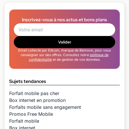
Inscrivez-vous à nos actus et bons plans
Valider
Email collecté par Edcom, marque de Bemove, pour vous
renseigner sur des offres. Consultez notre
politique de
confidentialité
et de gestion de vos données.
Sujets tendances
Forfait mobile pas cher
Box internet en promotion
Forfaits mobile sans engagement
Promos Free Mobile
Forfait mobile
Box internet