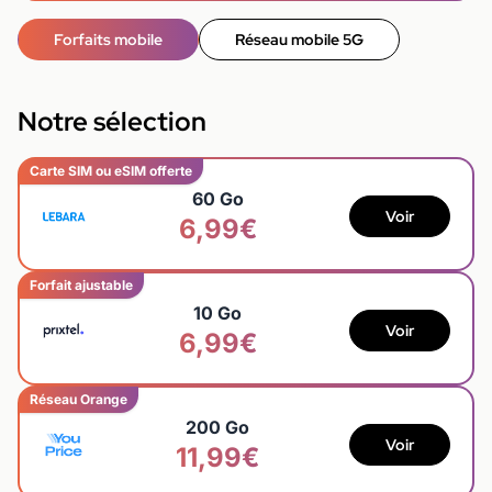
Forfaits mobile
Réseau mobile 5G
Notre sélection
Carte SIM ou eSIM offerte
60 Go
Voir
6,99€
Forfait ajustable
10 Go
Voir
6,99€
Réseau Orange
200 Go
Voir
11,99€